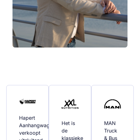
Hapert
Het is
MAN
Aanhangwagens
de
Truck
verkoopt
klassieke
& Bus