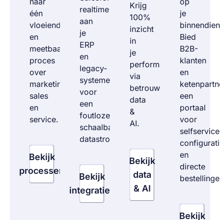
naar
op
Krijg
realtime
één
je
100%
aan
vloeiend
binnendien
inzicht
je
en
Bied
in
ERP
meetbaar
B2B-
je
en
proces
klanten
performance
legacy-
over
en
via
systemen
marketing,
ketenpartn
betrouwbare
voor
sales
een
data
een
en
portaal
&
foutloze,
service.
voor
AI.
schaalbare
selfservice
datastroom.
configurat
en
Bekijk
Bekijk
directe
processen
data
Bekijk
bestellinge
& AI
integraties
Bekijk