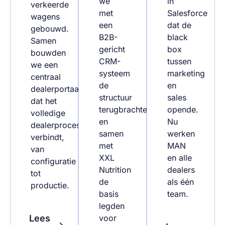
we
in
verkeerde
met
Salesforce
wagens
een
dat de
gebouwd.
B2B-
black
Samen
gericht
box
bouwden
CRM-
tussen
we een
systeem
marketing
centraal
de
en
dealerportaal
structuur
sales
dat het
terugbrachten
opende.
volledige
en
Nu
dealerproces
samen
werken
verbindt,
met
MAN
van
XXL
en alle
configuratie
Nutrition
dealers
tot
de
als één
productie.
basis
team.
legden
voor
Lees