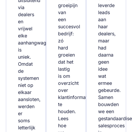
uitsluitend
groeipijn
leverde
via
van
leads
dealers
een
aan
en
succesvol
haar
vrijwel
bedrijf:
dealers,
elke
zó
maar
aanhangwagen
hard
had
is
groeien
daarna
uniek.
dat het
geen
Omdat
lastig
idee
de
is om
wat
systemen
overzicht
ermee
niet op
over
gebeurde.
elkaar
klantinformatie
Samen
aansloten,
te
bouwden
werden
houden.
we een
er
Lees
gestandaardis
soms
hoe
salesproces
letterlijk