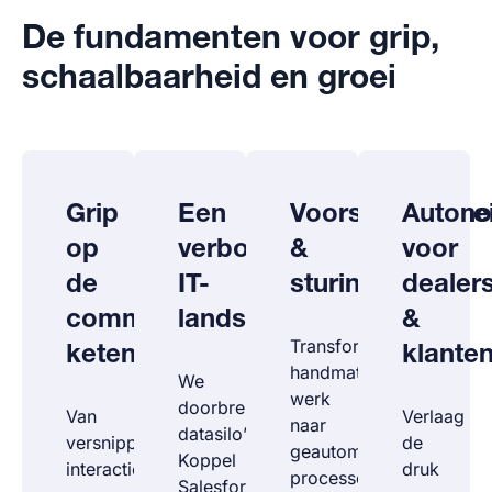
De fundamenten voor grip,
schaalbaarheid en groei
Grip
Een
Voorspelbaarhe
Auton
op
verbonden
&
voor
de
IT-
sturing
dealer
commerciële
landschap
&
Transformeer
keten
klante
handmatig
We
werk
doorbreken
Van
Verlaag
naar
datasilo’s.
versnipperde
de
geautomatiseerde
Koppel
interacties
druk
processen.
Salesforce