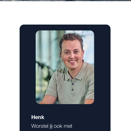
Henk
Worstel jij ook met