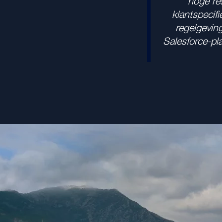
hoge res
klantspecif
regelgevin
Salesforce-pl