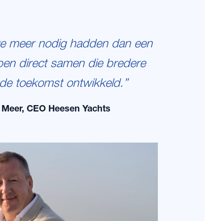
we meer nodig hadden dan een
bben direct samen die bredere
 de toekomst ontwikkeld.”
r Meer, CEO Heesen Yachts