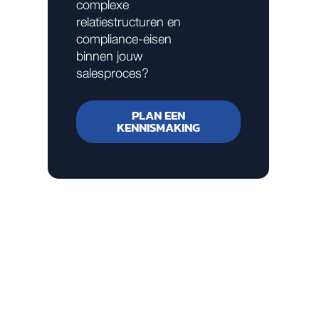
complexe
relatiestructuren en
compliance-eisen
binnen jouw
salesproces?
PLAN EEN
KENNISMAKING