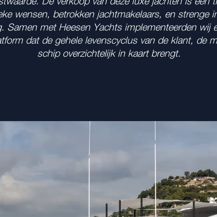
twaarde. De verkoop van deze luxe jachten is een tr
ieke wensen, betrokken jachtmakelaars, en strenge in
g. Samen met Heesen Yachts implementeerden wij e
atform dat de gehele levenscyclus van de klant, de m
schip overzichtelijk in kaart brengt.