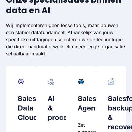
data en AI
Wij implementeren geen losse tools, maar bouwen
een stabiel datafundament. Afhankelijk van jouw
specifieke uitdagingen selecteren we de technologie
die direct handmatig werk elimineert en je organisatie
schaalbaar maakt.
Salesforce
AI
Salesforce
Salesf
Data
&
Agentforce
backu
Cloud
procesautomatisering
&
Zet
recove
autonome