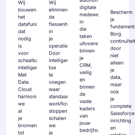
Wij
Wij
digitale
bouwen
elimineren
Bescherm
medewerkers
het
de
je
in
datafundament
flessenhals
fundament
die
dat
in
Borg
taken
nodig
je
continuïtei
uitvoeren
is
operatie.
door
binnen
voor
Door
niet
je
schaalbare
intelligentie
alleen
CRM,
intelligentie.
toe
je
veilig
Met
te
data,
en
Data
voegen
maar
binnen
Cloud
waar
ook
de
harmoniseren
standaard
je
vaste
we
workflows
complete
kaders
al
stoppen,
Salesforce
van
je
schalen
inrichting
jouw
bronnen
we
en
bedrijfsvoering.
tot
je
relaties