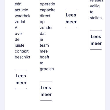
één
operationele
veilig
actuele
capaciteit
te
Lees
waarheid,
direct
stellen.
zodat
op
meer
AI
zonder
over
dat
Lees
de
je
meer
juiste
team
context
mee
beschikt.
hoeft
te
groeien.
Lees
meer
Lees
meer