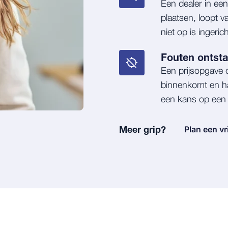
Een dealer in een
plaatsen, loopt v
niet op is ingerich
Fouten ontst
Een prijsopgave d
binnenkomt en ha
een kans op een f
Meer grip?
Plan een vr