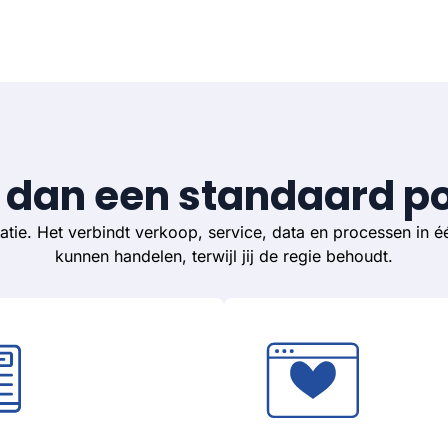
 dan een standaard po
tie. Het verbindt verkoop, service, data en processen in é
kunnen handelen, terwijl jij de regie behoudt.