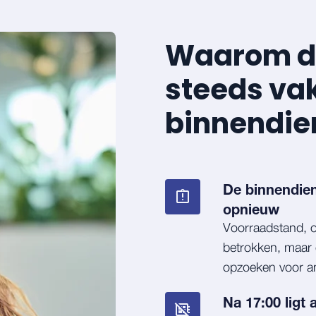
Waarom de
steeds va
binnendien
De binnendien
opnieuw
Voorraadstand, or
betrokken, maar 
opzoeken voor a
Na 17:00 ligt a