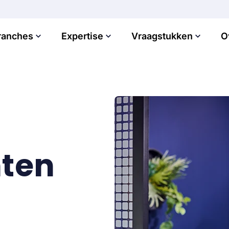
ranches
Expertise
Vraagstukken
O
nten