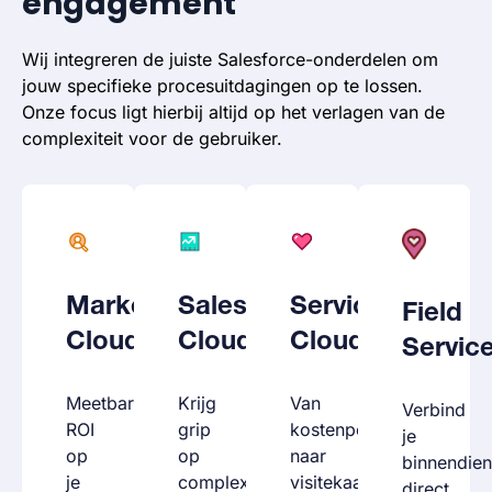
engagement
Wij integreren de juiste Salesforce-onderdelen om
jouw specifieke procesuitdagingen op te lossen.
Onze focus ligt hierbij altijd op het verlagen van de
complexiteit voor de gebruiker.
Marketing
Sales
Service
Field
Cloud
Cloud
Cloud
Servic
Meetbare
Krijg
Van
Verbind
ROI
grip
kostenpost
je
op
op
naar
binnendien
je
complexe
visitekaartje.
direct