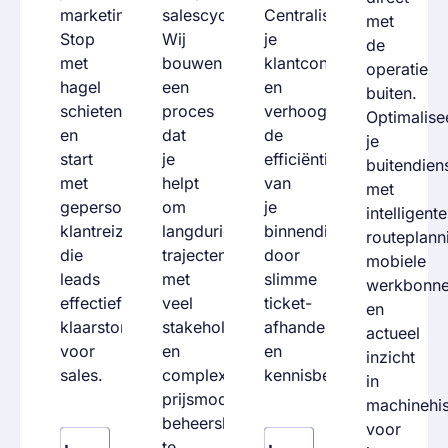
marketinguitgaven.
salescycli.
Centraliseer
met
Stop
Wij
je
de
met
bouwen
klantcontact
operatie
hagel
een
en
buiten.
schieten
proces
verhoog
Optimalise
en
dat
de
je
start
je
efficiëntie
buitendien
met
helpt
van
met
gepersonaliseerde
om
je
intelligente
klantreizen
langdurige
binnendienst
routeplann
die
trajecten
door
mobiele
leads
met
slimme
werkbonn
effectief
veel
ticket-
en
klaarstomen
stakeholders
afhandeling
actueel
voor
en
en
inzicht
sales.
complexe
kennisbeheer.
in
prijsmodellen
machinehis
beheersbaar
voor
te