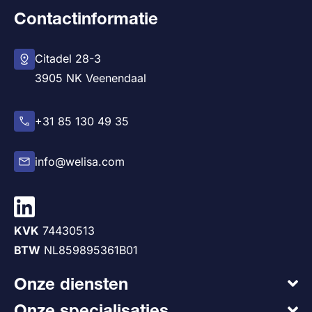
Contactinformatie
Citadel 28-3
3905 NK Veenendaal
+31 85 130 49 35
info@welisa.com
KVK
74430513
BTW
NL859895361B01
Onze diensten
Onze specialisaties