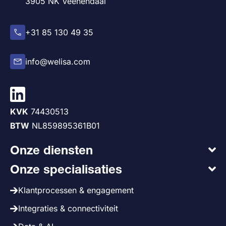
3905 NK Veenendaal
+31 85 130 49 35
info@welisa.com
KVK
74430513
BTW
NL859895361B01
Onze diensten
Onze specialisaties
Klantprocessen & engagement
Integraties & connectiviteit