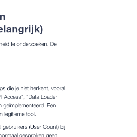
an
langrijk)
rheid te onderzoeken. De
 die je niet herkent, vooral
I Access”, “Data Loader
 zijn geïmplementeerd. Een
 legitieme tool.
l gebruikers (
User Count
) bij
e normaal gesproken geen