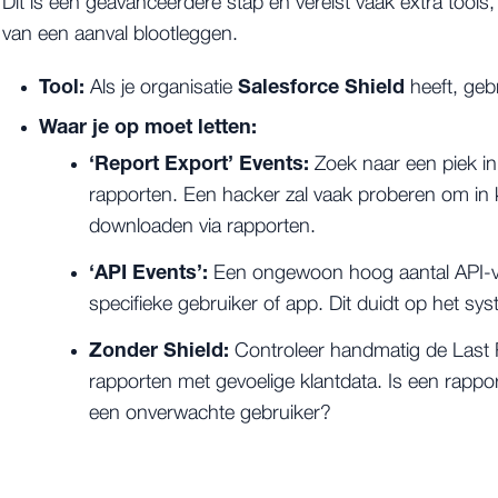
Dit is een geavanceerdere stap en vereist vaak extra tools
van een aanval blootleggen.
Tool:
Salesforce Shield
Als je organisatie
heeft, geb
Waar je op moet letten:
‘Report Export’ Events:
Zoek naar een piek in
rapporten. Een hacker zal vaak proberen om in ko
downloaden via rapporten.
‘API Events’:
Een ongewoon hoog aantal API-v
specifieke gebruiker of app. Dit duidt op het sys
Zonder Shield:
Controleer handmatig de Last 
rapporten met gevoelige klantdata. Is een rappor
een onverwachte gebruiker?