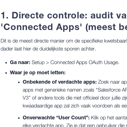
1. Directe controle: audit v
'Connected Apps' (meest be
Dit is de meest directe manier om de specifieke kwetsbaa
dader laat hier de duidelijkste sporen achter.
Ga naar:
Setup
>
Connected Apps OAuth Usage
.
Waar je op moet letten:
Onbekende of verdachte apps:
Zoek naar apps
apps met generieke namen zoals “Salesforce AP
V3” of andere tools die niet officieel door jullie
kwaadaardige app zal zich vaak voordoen als een
Onverwachte “User Count”:
Klik op het aanta
elke verdachte app. Zie je dat een gebruiker di