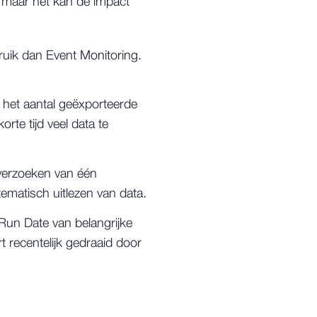
, maar het kan de impact
ruik dan
Event Monitoring
.
 het aantal geëxporteerde
rte tijd veel data te
erzoeken van één
tematisch uitlezen van data.
Run Date van belangrijke
t recentelijk gedraaid door