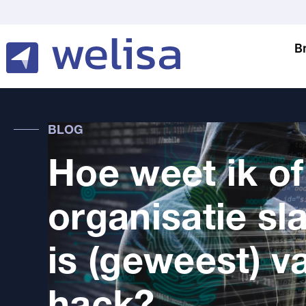
B
BLOG
Hoe weet ik of
organisatie sl
is (geweest) v
hack?