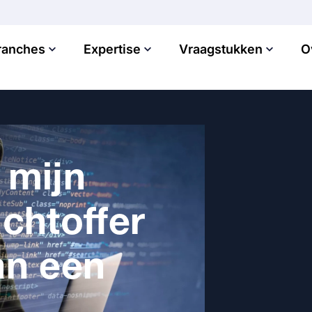
ranches
Expertise
Vraagstukken
O
 mijn
achtoffer
an een