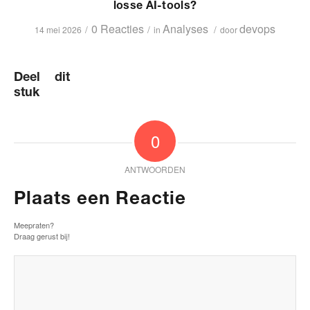
losse AI-tools?
0 Reacties
Analyses
devops
/
/
/
14 mei 2026
in
door
Deel dit
stuk
0
ANTWOORDEN
Plaats een Reactie
Meepraten?
Draag gerust bij!