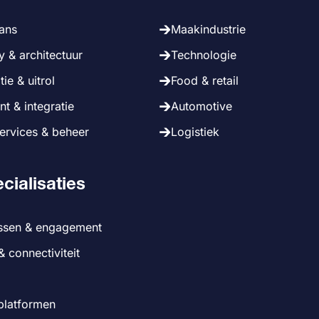
cans
Maakindustrie
 & architectuur
Technologie
ie & uitrol
Food & retail
t & integratie
Automotive
rvices & beheer
Logistiek
cialisaties
ssen & engagement
& connectiviteit
platformen