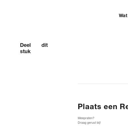
Wat 
Deel dit
stuk
Plaats een R
Meepraten?
Draag gerust bij!