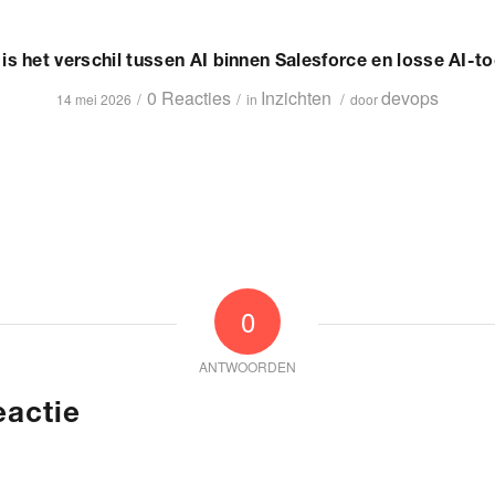
is het verschil tussen AI binnen Salesforce en losse AI-t
0 Reacties
Inzichten
devops
/
/
/
14 mei 2026
in
door
0
ANTWOORDEN
eactie