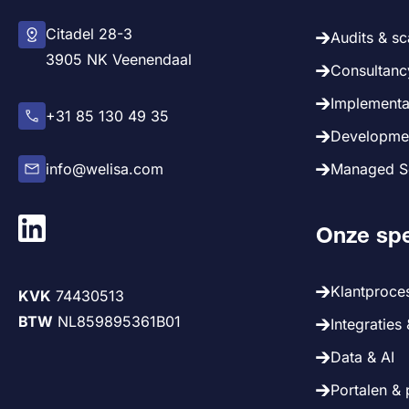
Citadel 28-3
Audits & s
3905 NK Veenendaal
Consultancy
Implementat
+31 85 130 49 35
Developmen
info@welisa.com
Managed Se
Onze spe
Klantproce
KVK
74430513
BTW
NL859895361B01
Integraties 
Data & AI
Portalen & 