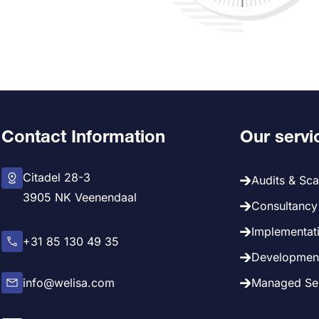
Contact Information
Our servi
Citadel 28-3
Audits & Sc
3905 NK Veenendaal
Consultancy 
Implementati
+31 85 130 49 35
Development
info@welisa.com
Managed Ser