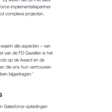
 ‘Zij weten dat ze met alles
force-implementatiepartner
tot complexe projecten.
, waarin alle aspecten – van
t van de FD Gazellen is het
 trots op de Award en de
ten die ons hun vertrouwen
ben bijgedragen.’
s
 en Salesforce-opleidingen