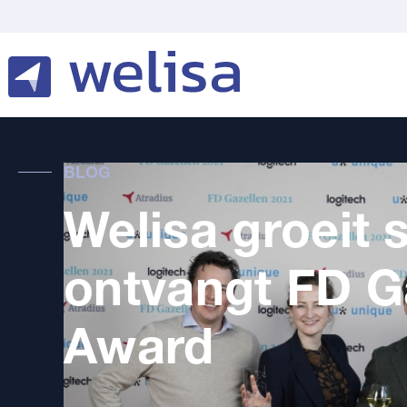
BLOG
Welisa groeit 
ontvangt FD G
Award