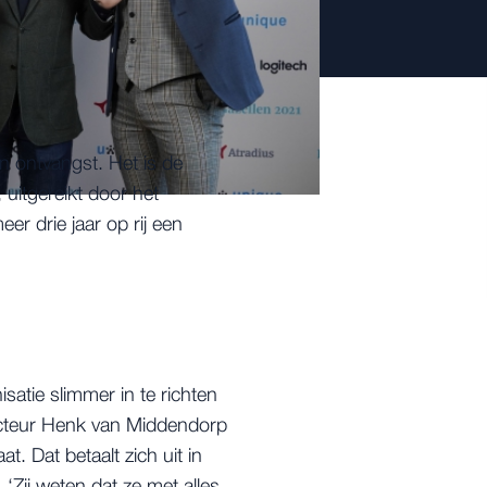
n ontvangst. Het is de
uitgereikt door het
r drie jaar op rij een
atie slimmer in te richten
ecteur Henk van Middendorp
t. Dat betaalt zich uit in