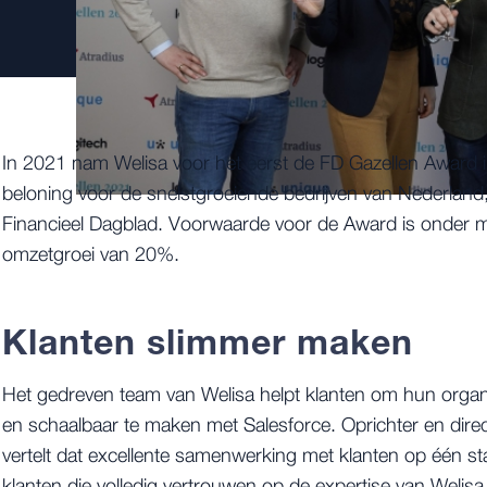
In 2021 nam Welisa voor het eerst de FD Gazellen Award i
beloning voor de snelstgroeiende bedrijven van Nederland, 
Financieel Dagblad. Voorwaarde voor de Award is onder mee
omzetgroei van 20%.
Klanten slimmer maken
Het gedreven team van Welisa helpt klanten om hun organis
en schaalbaar te maken met Salesforce. Oprichter en dir
vertelt dat excellente samenwerking met klanten op één staa