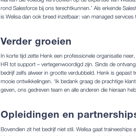
klanten die volledig vertrouwen op de expertise van Welisa.
rond Salesforce bij ons terechtkunnen.’ Als erkende Sales
is Welisa dan ook breed inzetbaar: van managed services 
Verder groeien
In korte tijd zette Henk een professionele organisatie neer
HR tot support – vertegenwoordigd zijn. Sinds de ontvangs
bedrijf zelfs alweer in grootte verdubbeld. Henk is gepast
mooie ontwikkelingen. ‘Ik bedank graag de prachtige klan
geven, ons gedreven team en alle anderen die hieraan heb
Opleidingen en partnership
Bovendien zit het bedrijf niet stil. Welisa gaat traineeships