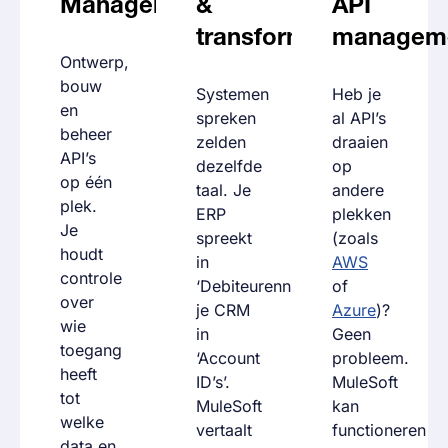
Management
&
API
transformatie
managem
Ontwerp,
bouw
Systemen
Heb je
en
spreken
al API’s
beheer
zelden
draaien
API’s
dezelfde
op
op één
taal. Je
andere
plek.
ERP
plekken
Je
spreekt
(zoals
houdt
in
AWS
controle
‘Debiteurennummers’,
of
over
je CRM
Azure
)?
wie
in
Geen
toegang
‘Account
probleem.
heeft
ID’s’.
MuleSoft
tot
MuleSoft
kan
welke
vertaalt
functioneren
data en