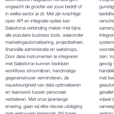
ongeacht de grootte van jouw bedrijf of
gunstig
in welke sector je zit. Met zijn krachtige
bedrijf
open API en integratie-opties kan
versche
Salesforce verbinding maken met bijna
sameng
alle populaire business tools, waaronder
integr
marketingautomatisering, projectbeheer,
system
financiële administratie en webshops.
voordel
Door deze instrumenten te integreren
zien. V
met Salesforce kunnen bedrijven
gevolg 
workflows stroomlijnen, handmatige
handeli
gegevensinvoer verminderen, de
met twe
nauwkeurigheid van data optimaliseren
geauto
en teamwork tussen personeel
gevalle
verbeteren. Met onze jarenlange
vrijwel 
ervaring, gaan wij elke nieuwe uitdaging
vanwege
met vertrouwen tegemoet. Wij horen
gedrag 