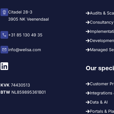
Citadel 28-3
Audits & Sc
3905 NK Veenendaal
Consultancy 
Implementati
+31 85 130 49 35
Development
info@welisa.com
Managed Ser
Our speci
Customer P
KVK
74430513
BTW
NL859895361B01
Integrations
Data & AI
Portals & Pl