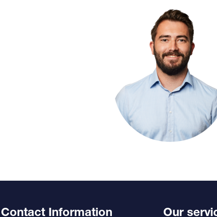
Contact Information
Our servi