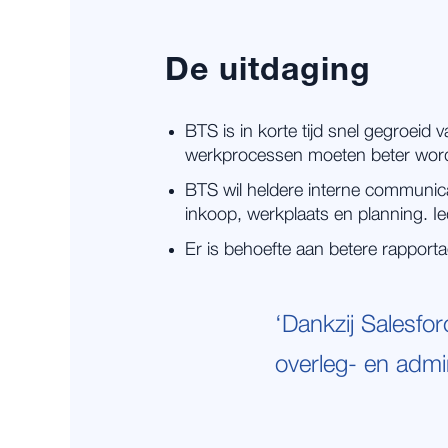
De uitdaging
BTS is in korte tijd snel gegroeid 
werkprocessen moeten beter word
BTS wil heldere interne communica
inkoop, werkplaats en planning. Ie
Er is behoefte aan betere rappor
‘Dankzij Salesfo
overleg- en admini